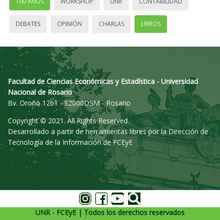
100 AÑOS
WORKSHOP
UNR
CONTABILIDAD
DEBATES
OPINIÓN
CHARLAS
LIBROS
Facultad de Ciencias Económicas y Estadística - Universidad
Nacional de Rosario
Bv. Oroño 1261 - S2000DSM - Rosario
Copyright © 2021. All Rights Reserved.
Desarrollado a partir de herramientas libres por la Dirección de
Tecnología de la Información de FCEyE
UNR - FCEyE | Todos los derechos reservados