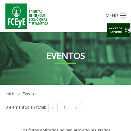
MENÚ
ACCESOS
RAPIDOS
EVENTOS
Inicio
>
Eventos
0 elementos en total:
1
Los filtros aplicados no han arrojado resultados