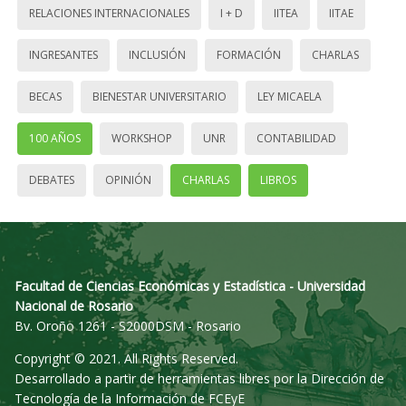
RELACIONES INTERNACIONALES
I + D
IITEA
IITAE
INGRESANTES
INCLUSIÓN
FORMACIÓN
CHARLAS
BECAS
BIENESTAR UNIVERSITARIO
LEY MICAELA
100 AÑOS
WORKSHOP
UNR
CONTABILIDAD
DEBATES
OPINIÓN
CHARLAS
LIBROS
Facultad de Ciencias Económicas y Estadística - Universidad
Nacional de Rosario
Bv. Oroño 1261 - S2000DSM - Rosario
Copyright © 2021. All Rights Reserved.
Desarrollado a partir de herramientas libres por la Dirección de
Tecnología de la Información de FCEyE