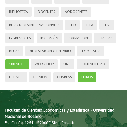
BIBLIOTECA
DOCENTES
NODOCENTES
RELACIONES INTERNACIONALES
I + D
IITEA
IITAE
INGRESANTES
INCLUSIÓN
FORMACIÓN
CHARLAS
BECAS
BIENESTAR UNIVERSITARIO
LEY MICAELA
100 AÑOS
WORKSHOP
UNR
CONTABILIDAD
DEBATES
OPINIÓN
CHARLAS
LIBROS
Facultad de Ciencias Económicas y Estadística - Universidad
Nacional de Rosario
Bv. Oroño 1261 - S2000DSM - Rosario