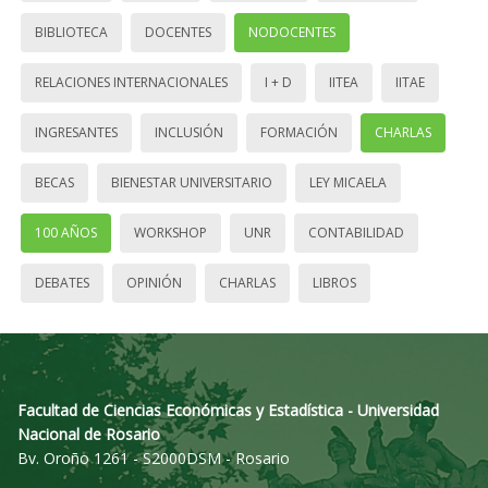
BIBLIOTECA
DOCENTES
NODOCENTES
RELACIONES INTERNACIONALES
I + D
IITEA
IITAE
INGRESANTES
INCLUSIÓN
FORMACIÓN
CHARLAS
BECAS
BIENESTAR UNIVERSITARIO
LEY MICAELA
100 AÑOS
WORKSHOP
UNR
CONTABILIDAD
DEBATES
OPINIÓN
CHARLAS
LIBROS
Facultad de Ciencias Económicas y Estadística - Universidad
Nacional de Rosario
Bv. Oroño 1261 - S2000DSM - Rosario