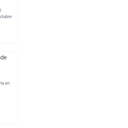
l
octubre
 de
ría en