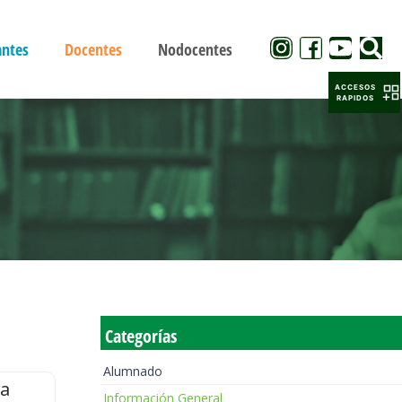
antes
Docentes
Nodocentes
ACCESOS
RAPIDOS
Categorías
Alumnado
la
Información General