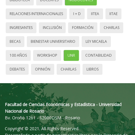
RELACIONES INTERNACIONALES
I + D
IITEA
IITAE
INGRESANTES
INCLUSIÓN
FORMACIÓN
CHARLAS
BECAS
BIENESTAR UNIVERSITARIO
LEY MICAELA
100 AÑOS
WORKSHOP
UNR
CONTABILIDAD
DEBATES
OPINIÓN
CHARLAS
LIBROS
Facultad de Ciencias Económicas y Estadística - Universidad
Nacional de Rosario
Bv. Oroño 1261 - S2000DSM - Rosario
Copyright © 2021. All Rights Reserved.