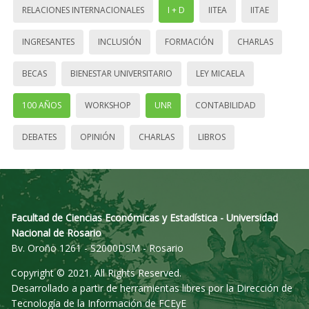
RELACIONES INTERNACIONALES
I + D
IITEA
IITAE
INGRESANTES
INCLUSIÓN
FORMACIÓN
CHARLAS
BECAS
BIENESTAR UNIVERSITARIO
LEY MICAELA
100 AÑOS
WORKSHOP
UNR
CONTABILIDAD
DEBATES
OPINIÓN
CHARLAS
LIBROS
Facultad de Ciencias Económicas y Estadística - Universidad
Nacional de Rosario
Bv. Oroño 1261 - S2000DSM - Rosario
Copyright © 2021. All Rights Reserved.
Desarrollado a partir de herramientas libres por la Dirección de
Tecnología de la Información de FCEyE