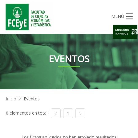
MENÚ
ACCESOS
RAPIDOS
EVENTOS
Inicio
>
Eventos
0 elementos en total:
1
Los filtros aplicados no han arrojado resultados