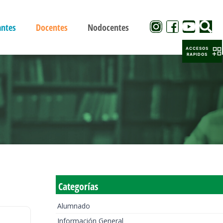
antes
Docentes
Nodocentes
ACCESOS
RAPIDOS
Categorías
Alumnado
Información General