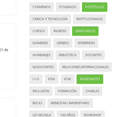
CONVENIOS
POSGRADO
POSTÍTULOS
CIENCIA Y TECNOLOGÍA
INSTITUCIONALES
CURSOS
INGRESO
GRADUADOS
EXÁMENES
GÉNERO
EFEMÉRIDES
21 de
HOMENAJES
BIBLIOTECA
DOCENTES
NODOCENTES
RELACIONES INTERNACIONALES
I + D
IITEA
IITAE
INGRESANTES
INCLUSIÓN
FORMACIÓN
CHARLAS
BECAS
BIENESTAR UNIVERSITARIO
LEY MICAELA
100 AÑOS
WORKSHOP