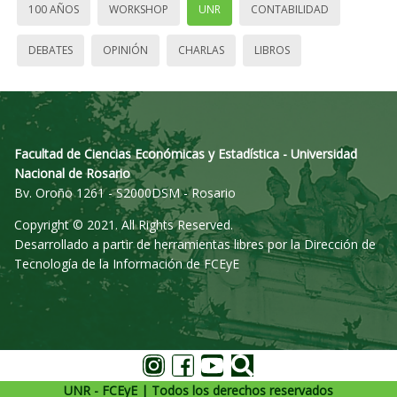
100 AÑOS
WORKSHOP
UNR
CONTABILIDAD
DEBATES
OPINIÓN
CHARLAS
LIBROS
Facultad de Ciencias Económicas y Estadística - Universidad
Nacional de Rosario
Bv. Oroño 1261 - S2000DSM - Rosario
Copyright © 2021. All Rights Reserved.
Desarrollado a partir de herramientas libres por la Dirección de
Tecnología de la Información de FCEyE
UNR - FCEyE | Todos los derechos reservados