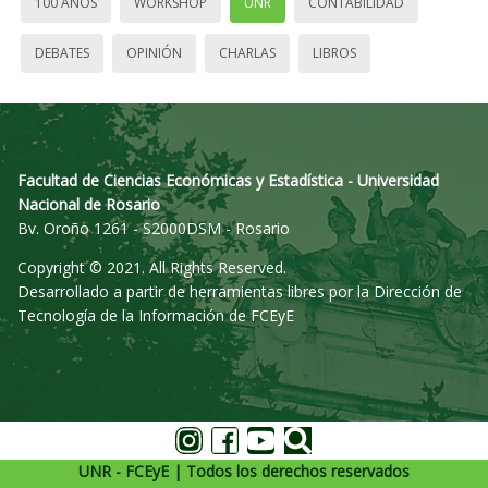
100 AÑOS
WORKSHOP
UNR
CONTABILIDAD
DEBATES
OPINIÓN
CHARLAS
LIBROS
Facultad de Ciencias Económicas y Estadística - Universidad
Nacional de Rosario
Bv. Oroño 1261 - S2000DSM - Rosario
Copyright © 2021. All Rights Reserved.
Desarrollado a partir de herramientas libres por la Dirección de
Tecnología de la Información de FCEyE
UNR - FCEyE | Todos los derechos reservados