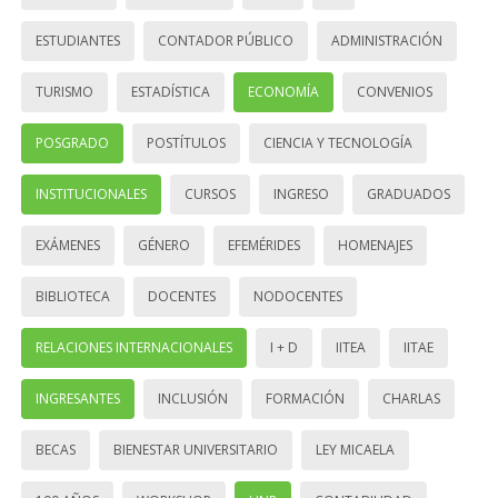
ESTUDIANTES
CONTADOR PÚBLICO
ADMINISTRACIÓN
TURISMO
ESTADÍSTICA
ECONOMÍA
CONVENIOS
POSGRADO
POSTÍTULOS
CIENCIA Y TECNOLOGÍA
INSTITUCIONALES
CURSOS
INGRESO
GRADUADOS
EXÁMENES
GÉNERO
EFEMÉRIDES
HOMENAJES
BIBLIOTECA
DOCENTES
NODOCENTES
RELACIONES INTERNACIONALES
I + D
IITEA
IITAE
INGRESANTES
INCLUSIÓN
FORMACIÓN
CHARLAS
BECAS
BIENESTAR UNIVERSITARIO
LEY MICAELA