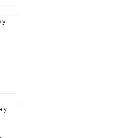
 y
a y
ias