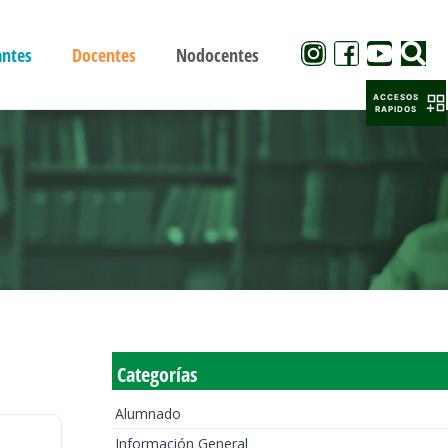
antes
Docentes
Nodocentes
ACCESOS
RAPIDOS
Categorías
Alumnado
Información General