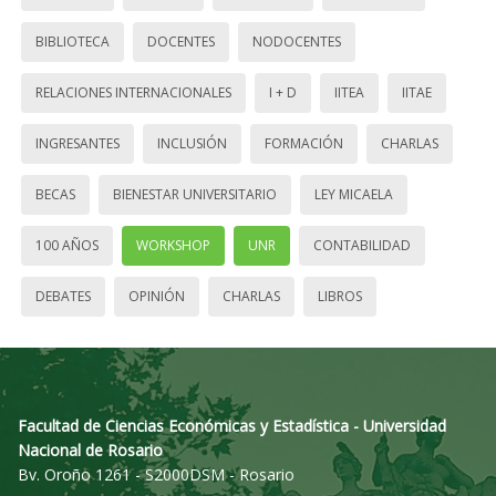
BIBLIOTECA
DOCENTES
NODOCENTES
RELACIONES INTERNACIONALES
I + D
IITEA
IITAE
INGRESANTES
INCLUSIÓN
FORMACIÓN
CHARLAS
BECAS
BIENESTAR UNIVERSITARIO
LEY MICAELA
100 AÑOS
WORKSHOP
UNR
CONTABILIDAD
DEBATES
OPINIÓN
CHARLAS
LIBROS
Facultad de Ciencias Económicas y Estadística - Universidad
Nacional de Rosario
Bv. Oroño 1261 - S2000DSM - Rosario