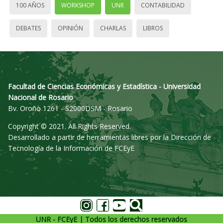
100 AÑOS
WORKSHOP
UNR
CONTABILIDAD
DEBATES
OPINIÓN
CHARLAS
LIBROS
Facultad de Ciencias Económicas y Estadística - Universidad
Nacional de Rosario
Bv. Oroño 1261 - S2000DSM - Rosario
Copyright © 2021. All Rights Reserved.
Desarrollado a partir de herramientas libres por la Dirección de
Tecnología de la Información de FCEyE
UNR - FCEyE | Todos los derechos reservados