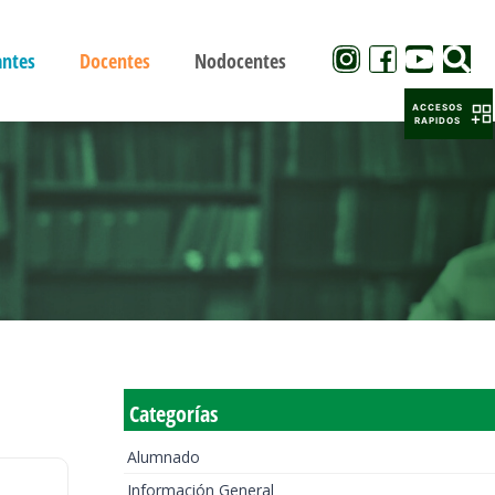
antes
Docentes
Nodocentes
ACCESOS
RAPIDOS
Categorías
Alumnado
Información General