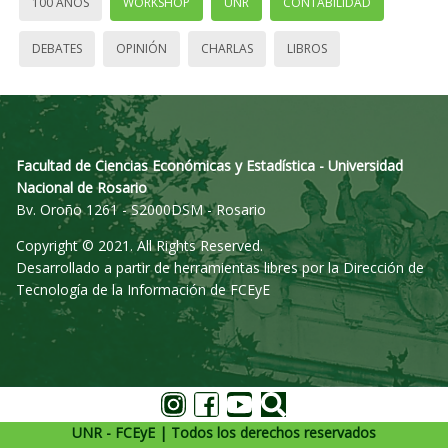
100 AÑOS
WORKSHOP
UNR
CONTABILIDAD
DEBATES
OPINIÓN
CHARLAS
LIBROS
Facultad de Ciencias Económicas y Estadística - Universidad
Nacional de Rosario
Bv. Oroño 1261 - S2000DSM - Rosario
Copyright © 2021. All Rights Reserved.
Desarrollado a partir de herramientas libres por la Dirección de
Tecnología de la Información de FCEyE
UNR - FCEyE | Todos los derechos reservados