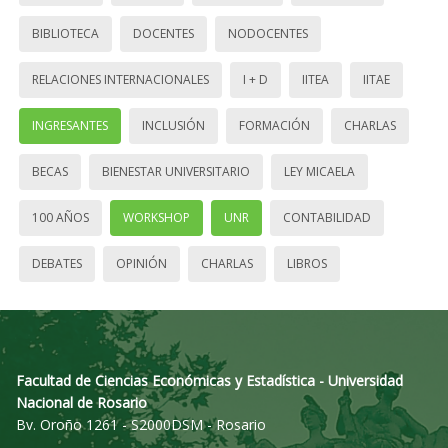
BIBLIOTECA
DOCENTES
NODOCENTES
RELACIONES INTERNACIONALES
I + D
IITEA
IITAE
INGRESANTES
INCLUSIÓN
FORMACIÓN
CHARLAS
BECAS
BIENESTAR UNIVERSITARIO
LEY MICAELA
100 AÑOS
WORKSHOP
UNR
CONTABILIDAD
DEBATES
OPINIÓN
CHARLAS
LIBROS
Facultad de Ciencias Económicas y Estadística - Universidad
Nacional de Rosario
Bv. Oroño 1261 - S2000DSM - Rosario