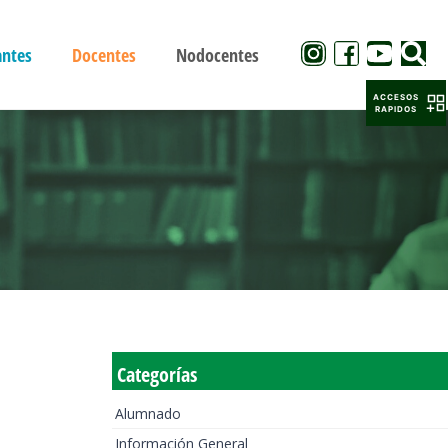
antes
Docentes
Nodocentes
ACCESOS
RAPIDOS
Categorías
Alumnado
Información General