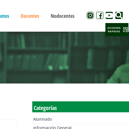
antes
Docentes
Nodocentes
ACCESOS
RAPIDOS
Categorías
Alumnado
Información General