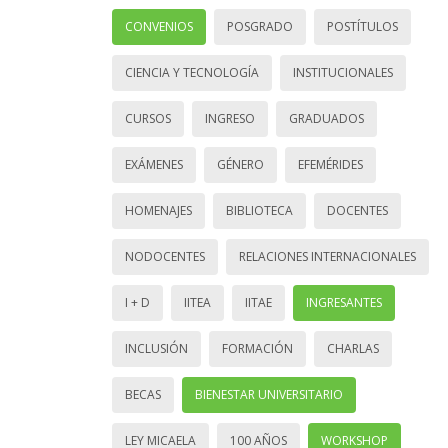
CONVENIOS
POSGRADO
POSTÍTULOS
CIENCIA Y TECNOLOGÍA
INSTITUCIONALES
CURSOS
INGRESO
GRADUADOS
EXÁMENES
GÉNERO
EFEMÉRIDES
HOMENAJES
BIBLIOTECA
DOCENTES
NODOCENTES
RELACIONES INTERNACIONALES
I + D
IITEA
IITAE
INGRESANTES
INCLUSIÓN
FORMACIÓN
CHARLAS
BECAS
BIENESTAR UNIVERSITARIO
LEY MICAELA
100 AÑOS
WORKSHOP