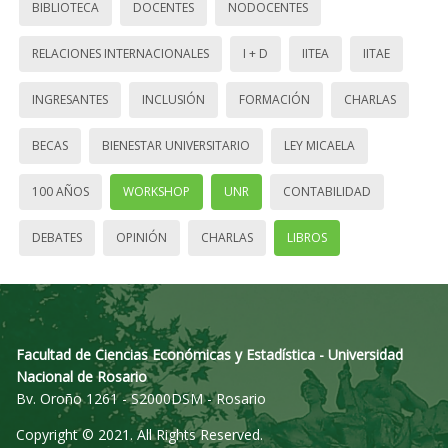
BIBLIOTECA
DOCENTES
NODOCENTES
RELACIONES INTERNACIONALES
I + D
IITEA
IITAE
INGRESANTES
INCLUSIÓN
FORMACIÓN
CHARLAS
BECAS
BIENESTAR UNIVERSITARIO
LEY MICAELA
100 AÑOS
WORKSHOP
UNR
CONTABILIDAD
DEBATES
OPINIÓN
CHARLAS
LIBROS
Facultad de Ciencias Económicas y Estadística - Universidad
Nacional de Rosario
Bv. Oroño 1261 - S2000DSM - Rosario
Copyright © 2021. All Rights Reserved.