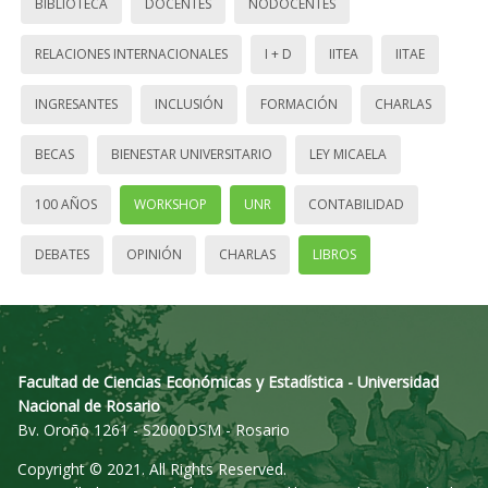
BIBLIOTECA
DOCENTES
NODOCENTES
RELACIONES INTERNACIONALES
I + D
IITEA
IITAE
INGRESANTES
INCLUSIÓN
FORMACIÓN
CHARLAS
BECAS
BIENESTAR UNIVERSITARIO
LEY MICAELA
100 AÑOS
WORKSHOP
UNR
CONTABILIDAD
DEBATES
OPINIÓN
CHARLAS
LIBROS
Facultad de Ciencias Económicas y Estadística - Universidad
Nacional de Rosario
Bv. Oroño 1261 - S2000DSM - Rosario
Copyright © 2021. All Rights Reserved.