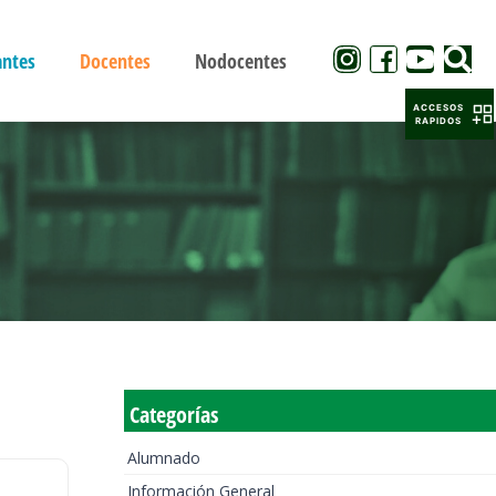
antes
Docentes
Nodocentes
ACCESOS
RAPIDOS
Categorías
Alumnado
Información General