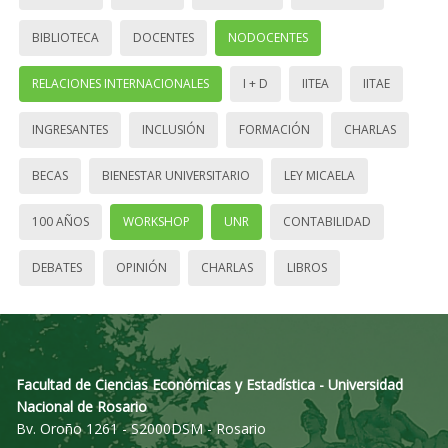
BIBLIOTECA
DOCENTES
NODOCENTES
RELACIONES INTERNACIONALES
I + D
IITEA
IITAE
INGRESANTES
INCLUSIÓN
FORMACIÓN
CHARLAS
BECAS
BIENESTAR UNIVERSITARIO
LEY MICAELA
100 AÑOS
WORKSHOP
UNR
CONTABILIDAD
DEBATES
OPINIÓN
CHARLAS
LIBROS
Facultad de Ciencias Económicas y Estadística - Universidad
Nacional de Rosario
Bv. Oroño 1261 - S2000DSM - Rosario