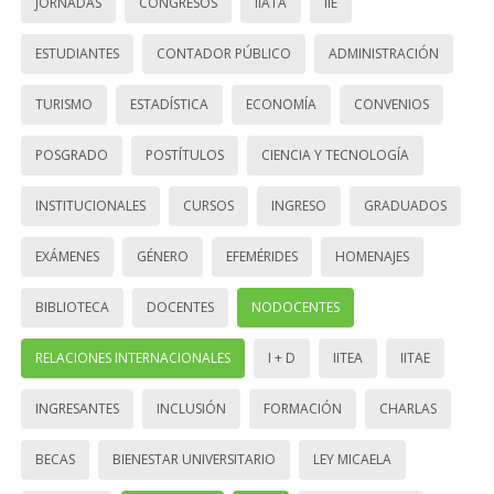
JORNADAS
CONGRESOS
IIATA
IIE
ESTUDIANTES
CONTADOR PÚBLICO
ADMINISTRACIÓN
TURISMO
ESTADÍSTICA
ECONOMÍA
CONVENIOS
POSGRADO
POSTÍTULOS
CIENCIA Y TECNOLOGÍA
INSTITUCIONALES
CURSOS
INGRESO
GRADUADOS
EXÁMENES
GÉNERO
EFEMÉRIDES
HOMENAJES
BIBLIOTECA
DOCENTES
NODOCENTES
RELACIONES INTERNACIONALES
I + D
IITEA
IITAE
INGRESANTES
INCLUSIÓN
FORMACIÓN
CHARLAS
BECAS
BIENESTAR UNIVERSITARIO
LEY MICAELA