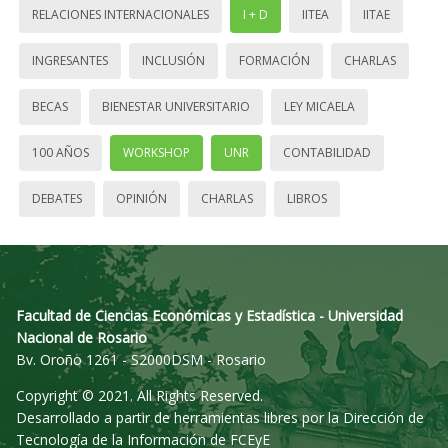
RELACIONES INTERNACIONALES
I + D
IITEA
IITAE
INGRESANTES
INCLUSIÓN
FORMACIÓN
CHARLAS
BECAS
BIENESTAR UNIVERSITARIO
LEY MICAELA
100 AÑOS
WORKSHOP
UNR
CONTABILIDAD
DEBATES
OPINIÓN
CHARLAS
LIBROS
Facultad de Ciencias Económicas y Estadística - Universidad
Nacional de Rosario
Bv. Oroño 1261 - S2000DSM - Rosario
Copyright © 2021. All Rights Reserved.
Desarrollado a partir de herramientas libres por la Dirección de
Tecnología de la Información de FCEyE