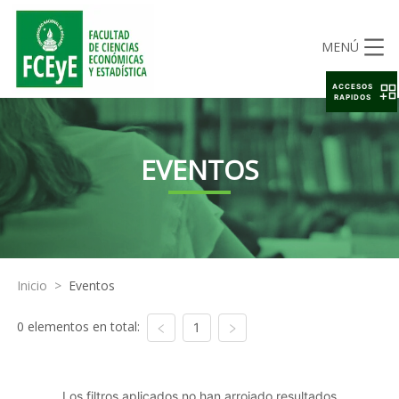
MENÚ
ACCESOS
RAPIDOS
EVENTOS
Inicio
>
Eventos
0 elementos en total:
1
Los filtros aplicados no han arrojado resultados