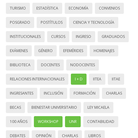
TURISMO
ESTADÍSTICA
ECONOMÍA
CONVENIOS
POSGRADO
POSTÍTULOS
CIENCIA Y TECNOLOGÍA
INSTITUCIONALES
CURSOS
INGRESO
GRADUADOS
EXÁMENES
GÉNERO
EFEMÉRIDES
HOMENAJES
BIBLIOTECA
DOCENTES
NODOCENTES
RELACIONES INTERNACIONALES
I + D
IITEA
IITAE
INGRESANTES
INCLUSIÓN
FORMACIÓN
CHARLAS
BECAS
BIENESTAR UNIVERSITARIO
LEY MICAELA
100 AÑOS
WORKSHOP
UNR
CONTABILIDAD
DEBATES
OPINIÓN
CHARLAS
LIBROS