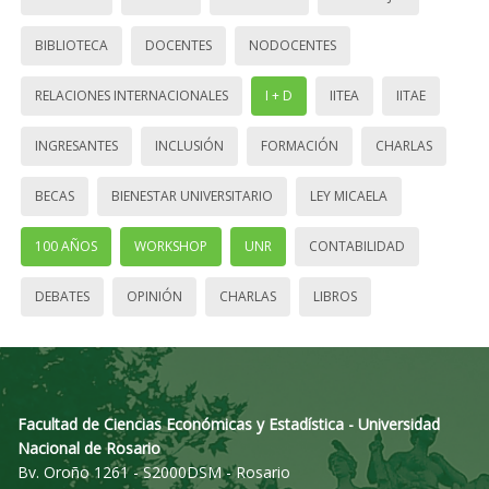
BIBLIOTECA
DOCENTES
NODOCENTES
RELACIONES INTERNACIONALES
I + D
IITEA
IITAE
INGRESANTES
INCLUSIÓN
FORMACIÓN
CHARLAS
BECAS
BIENESTAR UNIVERSITARIO
LEY MICAELA
100 AÑOS
WORKSHOP
UNR
CONTABILIDAD
DEBATES
OPINIÓN
CHARLAS
LIBROS
Facultad de Ciencias Económicas y Estadística - Universidad
Nacional de Rosario
Bv. Oroño 1261 - S2000DSM - Rosario