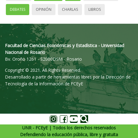
DEBATES
OPINIÓN
CHARLAS
LIBROS
Facultad de Ciencias Económicas y Estadística - Universidad
Nacional de Rosario
Bv. Oroño 1261 - S2000DSM - Rosario
Copyright © 2021. All Rights Reserved.
Desarrollado a partir de herramientas libres por la Dirección de
Tecnología de la Información de FCEyE
UNR - FCEyE | Todos los derechos reservados
Defendiendo la educación pública, libre y gratuita