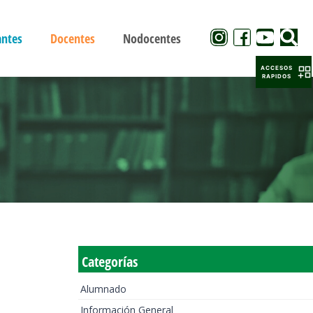
antes
Docentes
Nodocentes
ACCESOS
RAPIDOS
Categorías
Alumnado
Información General