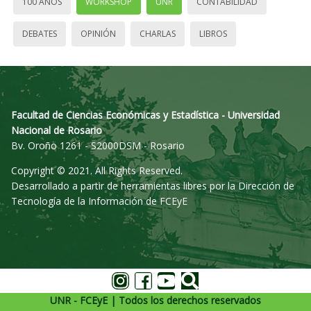
100 AÑOS
WORKSHOP
UNR
CONTABILIDAD
DEBATES
OPINIÓN
CHARLAS
LIBROS
Facultad de Ciencias Económicas y Estadística - Universidad
Nacional de Rosario
Bv. Oroño 1261 - S2000DSM - Rosario
Copyright © 2021. All Rights Reserved.
Desarrollado a partir de herramientas libres por la Dirección de
Tecnología de la Información de FCEyE
UNR - FCEyE | Todos los derechos reservados