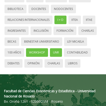
BIBLIOTECA
DOCENTES
NODOCENTES
RELACIONES INTERNACIONALES
I + D
IITEA
IITAE
INGRESANTES
INCLUSIÓN
FORMACIÓN
CHARLAS
BECAS
BIENESTAR UNIVERSITARIO
LEY MICAELA
100 AÑOS
WORKSHOP
UNR
CONTABILIDAD
DEBATES
OPINIÓN
CHARLAS
LIBROS
Facultad de Ciencias Económicas y Estadística - Universidad
Nacional de Rosario
Bv. Oroño 1261 - S2000DSM - Rosario