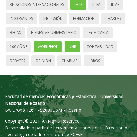
RELACIONES INTERNACIONALES
I + D
IITEA
IITAE
INGRESANTES
INCLUSIÓN
FORMACIÓN
CHARLAS
BECAS
BIENESTAR UNIVERSITARIO
LEY MICAELA
100 AÑOS
WORKSHOP
UNR
CONTABILIDAD
DEBATES
OPINIÓN
CHARLAS
LIBROS
Facultad de Ciencias Económicas y Estadística - Universidad
Nacional de Rosario
Bv. Oroño 1261 - S2000DSM - Rosario
Copyright © 2021. All Rights Reserved.
Desarrollado a partir de herramientas libres por la Dirección de
Tecnología de la Información de FCEyE