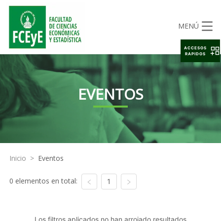
MENÚ
ACCESOS
RAPIDOS
EVENTOS
Inicio
>
Eventos
0 elementos en total:
1
Los filtros aplicados no han arrojado resultados