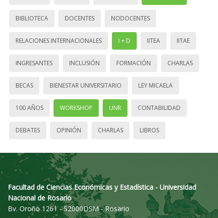
BIBLIOTECA
DOCENTES
NODOCENTES
RELACIONES INTERNACIONALES
I + D
IITEA
IITAE
INGRESANTES
INCLUSIÓN
FORMACIÓN
CHARLAS
BECAS
BIENESTAR UNIVERSITARIO
LEY MICAELA
100 AÑOS
WORKSHOP
UNR
CONTABILIDAD
DEBATES
OPINIÓN
CHARLAS
LIBROS
Facultad de Ciencias Económicas y Estadística - Universidad
Nacional de Rosario
Bv. Oroño 1261 - S2000DSM - Rosario