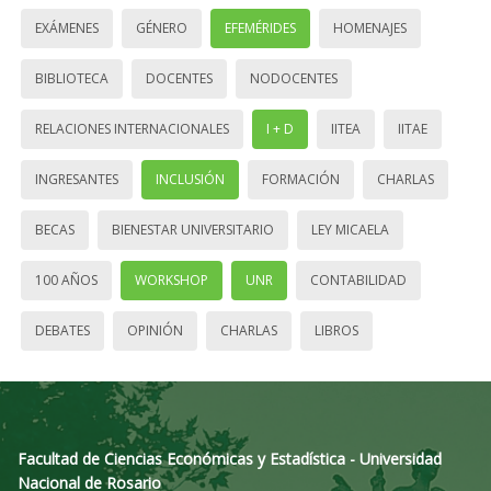
EXÁMENES
GÉNERO
EFEMÉRIDES
HOMENAJES
BIBLIOTECA
DOCENTES
NODOCENTES
RELACIONES INTERNACIONALES
I + D
IITEA
IITAE
INGRESANTES
INCLUSIÓN
FORMACIÓN
CHARLAS
BECAS
BIENESTAR UNIVERSITARIO
LEY MICAELA
100 AÑOS
WORKSHOP
UNR
CONTABILIDAD
DEBATES
OPINIÓN
CHARLAS
LIBROS
Facultad de Ciencias Económicas y Estadística - Universidad
Nacional de Rosario