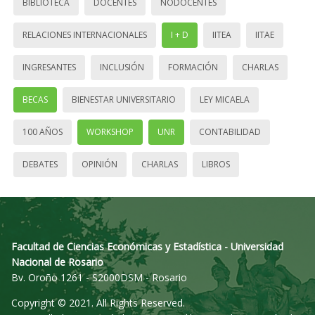
BIBLIOTECA
DOCENTES
NODOCENTES
RELACIONES INTERNACIONALES
I + D
IITEA
IITAE
INGRESANTES
INCLUSIÓN
FORMACIÓN
CHARLAS
BECAS
BIENESTAR UNIVERSITARIO
LEY MICAELA
100 AÑOS
WORKSHOP
UNR
CONTABILIDAD
DEBATES
OPINIÓN
CHARLAS
LIBROS
Facultad de Ciencias Económicas y Estadística - Universidad
Nacional de Rosario
Bv. Oroño 1261 - S2000DSM - Rosario
Copyright © 2021. All Rights Reserved.