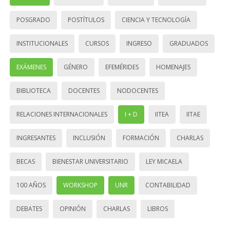
POSGRADO
POSTÍTULOS
CIENCIA Y TECNOLOGÍA
INSTITUCIONALES
CURSOS
INGRESO
GRADUADOS
EXÁMENES
GÉNERO
EFEMÉRIDES
HOMENAJES
BIBLIOTECA
DOCENTES
NODOCENTES
RELACIONES INTERNACIONALES
I + D
IITEA
IITAE
INGRESANTES
INCLUSIÓN
FORMACIÓN
CHARLAS
BECAS
BIENESTAR UNIVERSITARIO
LEY MICAELA
100 AÑOS
WORKSHOP
UNR
CONTABILIDAD
DEBATES
OPINIÓN
CHARLAS
LIBROS