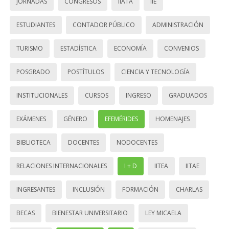
JORNADAS
CONGRESOS
IIATA
IIE
ESTUDIANTES
CONTADOR PÚBLICO
ADMINISTRACIÓN
TURISMO
ESTADÍSTICA
ECONOMÍA
CONVENIOS
POSGRADO
POSTÍTULOS
CIENCIA Y TECNOLOGÍA
INSTITUCIONALES
CURSOS
INGRESO
GRADUADOS
EXÁMENES
GÉNERO
EFEMÉRIDES
HOMENAJES
BIBLIOTECA
DOCENTES
NODOCENTES
RELACIONES INTERNACIONALES
I + D
IITEA
IITAE
INGRESANTES
INCLUSIÓN
FORMACIÓN
CHARLAS
BECAS
BIENESTAR UNIVERSITARIO
LEY MICAELA