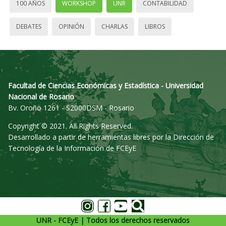
100 AÑOS
WORKSHOP
UNR
CONTABILIDAD
DEBATES
OPINIÓN
CHARLAS
LIBROS
Facultad de Ciencias Económicas y Estadística - Universidad
Nacional de Rosario
Bv. Oroño 1261 - S2000DSM - Rosario
Copyright © 2021. All Rights Reserved.
Desarrollado a partir de herramientas libres por la Dirección de
Tecnología de la Información de FCEyE
UNR - FCEyE | Todos los derechos reservados