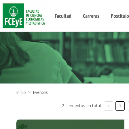
Facultad
Carreras
Postítulo
Inicio
>
Eventos
2 elementos en total:
1