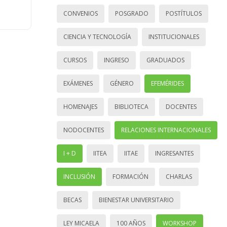
CONVENIOS
POSGRADO
POSTÍTULOS
CIENCIA Y TECNOLOGÍA
INSTITUCIONALES
CURSOS
INGRESO
GRADUADOS
EXÁMENES
GÉNERO
EFEMÉRIDES
HOMENAJES
BIBLIOTECA
DOCENTES
NODOCENTES
RELACIONES INTERNACIONALES
I + D
IITEA
IITAE
INGRESANTES
INCLUSIÓN
FORMACIÓN
CHARLAS
BECAS
BIENESTAR UNIVERSITARIO
LEY MICAELA
100 AÑOS
WORKSHOP