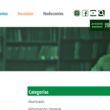
antes
Docentes
Nodocentes
ACCESOS
RAPIDOS
Categorías
Alumnado
Información General