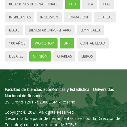
RELACIONES INTERNACIONALES
I + D
IITEA
IITAE
INGRESANTES
INCLUSIÓN
FORMACIÓN
CHARLAS
BECAS
BIENESTAR UNIVERSITARIO
LEY MICAELA
100 AÑOS
WORKSHOP
UNR
CONTABILIDAD
DEBATES
OPINIÓN
CHARLAS
LIBROS
Facultad de Ciencias Económicas y Estadística - Universidad
Nacional de Rosario
Bv. Oroño 1261 - S2000DSM - Rosario
Copyright © 2021. All Rights Reserved.
Desarrollado a partir de herramientas libres por la Dirección de
Tecnología de la Información de FCEyE