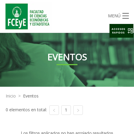
MENÚ
ACCESOS
RAPIDOS
EVENTOS
Inicio
>
Eventos
0 elementos en total:
1
Los filtros aplicados no han arrojado resultados