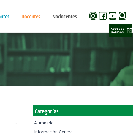
antes
Docentes
Nodocentes
ACCESOS
RAPIDOS
Categorías
Alumnado
Información General