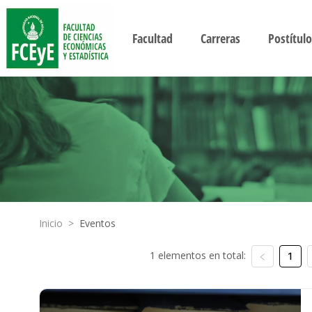
Facultad
Carreras
Postítulo
Inicio
>
Eventos
1 elementos en total:
1