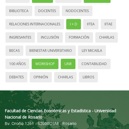
BIBLIOTECA
DOCENTES
NODOCENTES
RELACIONES INTERNACIONALES
I + D
IITEA
IITAE
INGRESANTES
INCLUSIÓN
FORMACIÓN
CHARLAS
BECAS
BIENESTAR UNIVERSITARIO
LEY MICAELA
100 AÑOS
WORKSHOP
UNR
CONTABILIDAD
DEBATES
OPINIÓN
CHARLAS
LIBROS
Facultad de Ciencias Económicas y Estadística - Universidad
Nacional de Rosario
Bv. Oroño 1261 - S2000DSM - Rosario