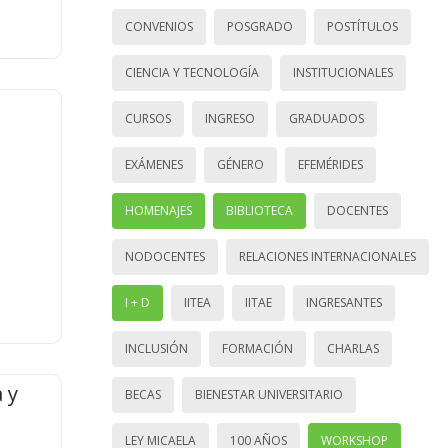
CONVENIOS
POSGRADO
POSTÍTULOS
CIENCIA Y TECNOLOGÍA
INSTITUCIONALES
CURSOS
INGRESO
GRADUADOS
EXÁMENES
GÉNERO
EFEMÉRIDES
HOMENAJES
BIBLIOTECA
DOCENTES
NODOCENTES
RELACIONES INTERNACIONALES
I + D
IITEA
IITAE
INGRESANTES
INCLUSIÓN
FORMACIÓN
CHARLAS
 y
BECAS
BIENESTAR UNIVERSITARIO
LEY MICAELA
100 AÑOS
WORKSHOP