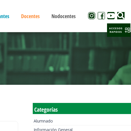
antes
Docentes
Nodocentes
ACCESOS
RAPIDOS
Categorías
Alumnado
Información General