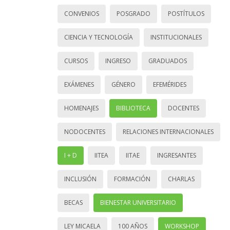
CONVENIOS
POSGRADO
POSTÍTULOS
CIENCIA Y TECNOLOGÍA
INSTITUCIONALES
CURSOS
INGRESO
GRADUADOS
EXÁMENES
GÉNERO
EFEMÉRIDES
HOMENAJES
BIBLIOTECA
DOCENTES
NODOCENTES
RELACIONES INTERNACIONALES
I + D
IITEA
IITAE
INGRESANTES
INCLUSIÓN
FORMACIÓN
CHARLAS
BECAS
BIENESTAR UNIVERSITARIO
LEY MICAELA
100 AÑOS
WORKSHOP