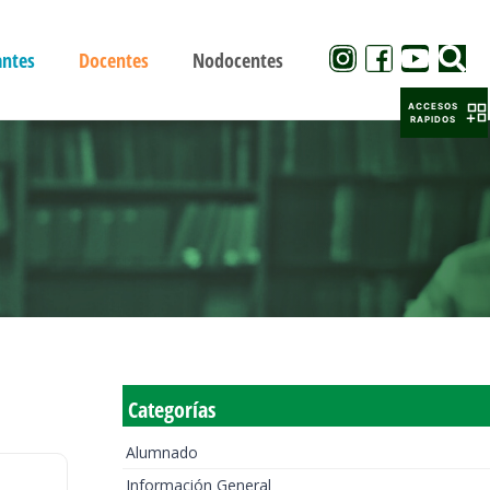
antes
Docentes
Nodocentes
ACCESOS
RAPIDOS
Categorías
Alumnado
Información General