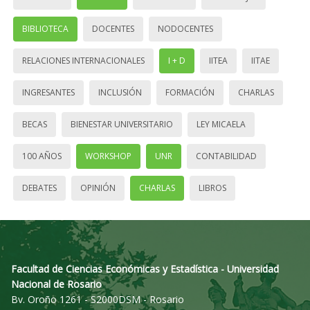
BIBLIOTECA
DOCENTES
NODOCENTES
RELACIONES INTERNACIONALES
I + D
IITEA
IITAE
INGRESANTES
INCLUSIÓN
FORMACIÓN
CHARLAS
BECAS
BIENESTAR UNIVERSITARIO
LEY MICAELA
100 AÑOS
WORKSHOP
UNR
CONTABILIDAD
DEBATES
OPINIÓN
CHARLAS
LIBROS
Facultad de Ciencias Económicas y Estadística - Universidad
Nacional de Rosario
Bv. Oroño 1261 - S2000DSM - Rosario