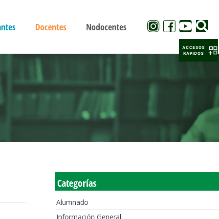
antes
Docentes
Nodocentes
ACCESOS
RAPIDOS
Categorías
Alumnado
Información General