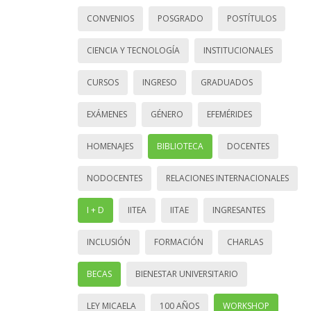
CONVENIOS
POSGRADO
POSTÍTULOS
CIENCIA Y TECNOLOGÍA
INSTITUCIONALES
CURSOS
INGRESO
GRADUADOS
EXÁMENES
GÉNERO
EFEMÉRIDES
HOMENAJES
BIBLIOTECA
DOCENTES
NODOCENTES
RELACIONES INTERNACIONALES
I + D
IITEA
IITAE
INGRESANTES
INCLUSIÓN
FORMACIÓN
CHARLAS
BECAS
BIENESTAR UNIVERSITARIO
LEY MICAELA
100 AÑOS
WORKSHOP