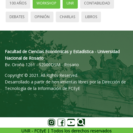
100 AÑOS
WORKSHOP
UNR
CONTABILIDAD
DEBATES
OPINIÓN
CHARLAS
LIBROS
Facultad de Ciencias Económicas y Estadística - Universidad
Nacional de Rosario
Bv. Oroño 1261 - S2000DSM - Rosario
Copyright © 2021. All Rights Reserved.
Desarrollado a partir de herramientas libres por la Dirección de
Tecnología de la Información de FCEyE
UNR - FCEyE | Todos los derechos reservados