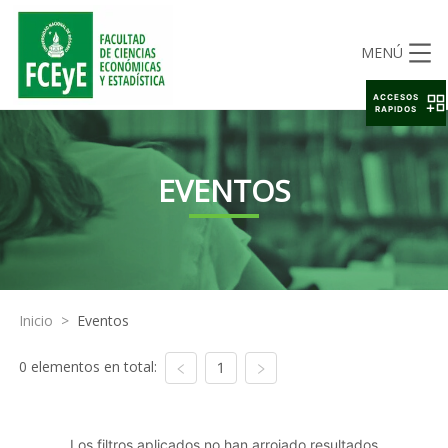
MENÚ
ACCESOS
RAPIDOS
EVENTOS
Inicio
>
Eventos
0 elementos en total:
1
Los filtros aplicados no han arrojado resultados