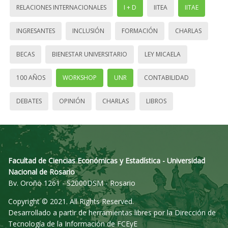
RELACIONES INTERNACIONALES
I + D
IITEA
IITAE
INGRESANTES
INCLUSIÓN
FORMACIÓN
CHARLAS
BECAS
BIENESTAR UNIVERSITARIO
LEY MICAELA
100 AÑOS
WORKSHOP
UNR
CONTABILIDAD
DEBATES
OPINIÓN
CHARLAS
LIBROS
Facultad de Ciencias Económicas y Estadística - Universidad
Nacional de Rosario
Bv. Oroño 1261 - S2000DSM - Rosario
Copyright © 2021. All Rights Reserved.
Desarrollado a partir de herramientas libres por la Dirección de
Tecnología de la Información de FCEyE