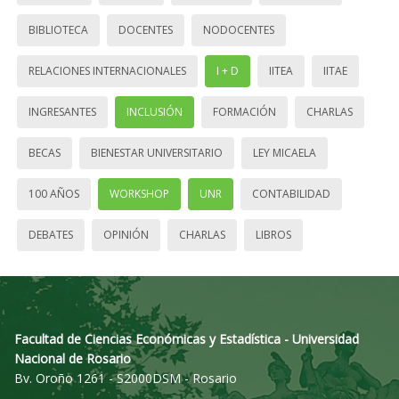
BIBLIOTECA
DOCENTES
NODOCENTES
RELACIONES INTERNACIONALES
I + D
IITEA
IITAE
INGRESANTES
INCLUSIÓN
FORMACIÓN
CHARLAS
BECAS
BIENESTAR UNIVERSITARIO
LEY MICAELA
100 AÑOS
WORKSHOP
UNR
CONTABILIDAD
DEBATES
OPINIÓN
CHARLAS
LIBROS
Facultad de Ciencias Económicas y Estadística - Universidad
Nacional de Rosario
Bv. Oroño 1261 - S2000DSM - Rosario