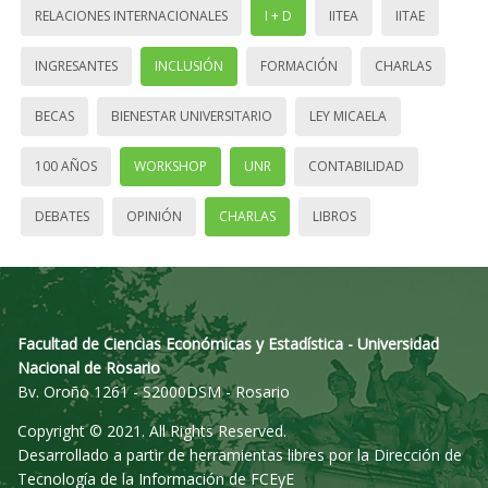
RELACIONES INTERNACIONALES
I + D
IITEA
IITAE
INGRESANTES
INCLUSIÓN
FORMACIÓN
CHARLAS
BECAS
BIENESTAR UNIVERSITARIO
LEY MICAELA
100 AÑOS
WORKSHOP
UNR
CONTABILIDAD
DEBATES
OPINIÓN
CHARLAS
LIBROS
Facultad de Ciencias Económicas y Estadística - Universidad
Nacional de Rosario
Bv. Oroño 1261 - S2000DSM - Rosario
Copyright © 2021. All Rights Reserved.
Desarrollado a partir de herramientas libres por la Dirección de
Tecnología de la Información de FCEyE