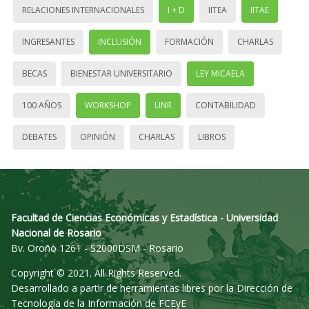
RELACIONES INTERNACIONALES
I + D
IITEA
IITAE
INGRESANTES
INCLUSIÓN
FORMACIÓN
CHARLAS
BECAS
BIENESTAR UNIVERSITARIO
LEY MICAELA
100 AÑOS
WORKSHOP
UNR
CONTABILIDAD
DEBATES
OPINIÓN
CHARLAS
LIBROS
Facultad de Ciencias Económicas y Estadística - Universidad
Nacional de Rosario
Bv. Oroño 1261 - S2000DSM - Rosario
Copyright © 2021. All Rights Reserved.
Desarrollado a partir de herramientas libres por la Dirección de
Tecnología de la Información de FCEyE