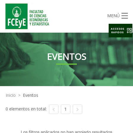
MENÚ
ACCESOS
RAPIDOS
EVENTOS
Inicio
>
Eventos
0 elementos en total:
1
Los filtros aplicados no han arrojado resultados